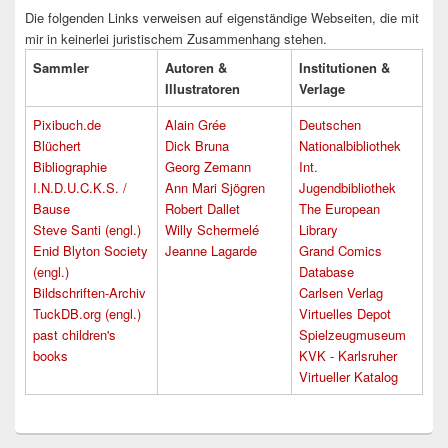
Die folgenden Links verweisen auf eigenständige Webseiten, die mit
mir in keinerlei juristischem Zusammenhang stehen.
Sammler
Autoren &
Institutionen &
Illustratoren
Verlage
Pixibuch.de
Alain Grée
Deutschen
Blüchert
Dick Bruna
Nationalbibliothek
Bibliographie
Georg Zemann
Int.
I.N.D.U.C.K.S. /
Ann Mari Sjögren
Jugendbibliothek
Bause
Robert Dallet
The European
Steve Santi (engl.)
Willy Schermelé
Library
Enid Blyton Society
Jeanne Lagarde
Grand Comics
(engl.)
Database
Bildschriften-Archiv
Carlsen Verlag
TuckDB.org (engl.)
Virtuelles Depot
past children's
Spielzeugmuseum
books
KVK - Karlsruher
Virtueller Katalog