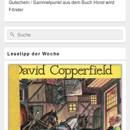
Gutschein / Sammelpunkt aus dem Buch Horst wird
Förster
Primärer
Search
Suche
Seitenleisten
for:
Widget-
Bereich
Lesetipp der Woche