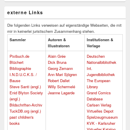
externe Links
Die folgenden Links verweisen auf eigenständige Webseiten, die mit
mir in keinerlei juristischem Zusammenhang stehen.
Sammler
Autoren &
Institutionen &
Illustratoren
Verlage
Pixibuch.de
Alain Grée
Deutschen
Blüchert
Dick Bruna
Nationalbibliothek
Bibliographie
Georg Zemann
Int.
I.N.D.U.C.K.S. /
Ann Mari Sjögren
Jugendbibliothek
Bause
Robert Dallet
The European
Steve Santi (engl.)
Willy Schermelé
Library
Enid Blyton Society
Jeanne Lagarde
Grand Comics
(engl.)
Database
Bildschriften-Archiv
Carlsen Verlag
TuckDB.org (engl.)
Virtuelles Depot
past children's
Spielzeugmuseum
books
KVK - Karlsruher
Virtueller Katalog