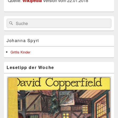
Quelle:
Wikipedia
Version vom 22.01.2018
Primärer
Search
Suche
Seitenleisten
for:
Widget-
Bereich
Johanna Spyri
Gritlis Kinder
Lesetipp der Woche