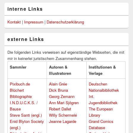
interne Links
Kontakt
|
Impressum
|
Datenschutzerklärung
externe Links
Die folgenden Links verweisen auf eigenständige Webseiten, die mit
mir in keinerlei juristischem Zusammenhang stehen.
Sammler
Autoren &
Institutionen &
Illustratoren
Verlage
Pixibuch.de
Alain Grée
Deutschen
Blüchert
Dick Bruna
Nationalbibliothek
Bibliographie
Georg Zemann
Int.
I.N.D.U.C.K.S. /
Ann Mari Sjögren
Jugendbibliothek
Bause
Robert Dallet
The European
Steve Santi (engl.)
Willy Schermelé
Library
Enid Blyton Society
Jeanne Lagarde
Grand Comics
(engl.)
Database