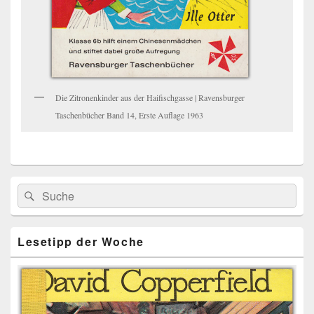
Die Zitronenkinder aus der Haifischgasse | Ravensburger
Taschenbücher Band 14, Erste Auflage 1963
Primärer
Search
Suche
Seitenleisten
for:
Widget-
Bereich
Lesetipp der Woche