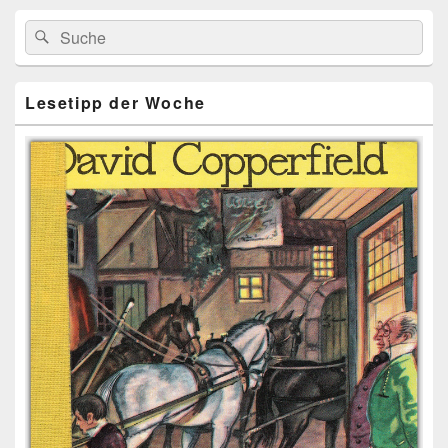
Primärer
Search
Suche
Seitenleisten
for:
Widget-
Bereich
Lesetipp der Woche