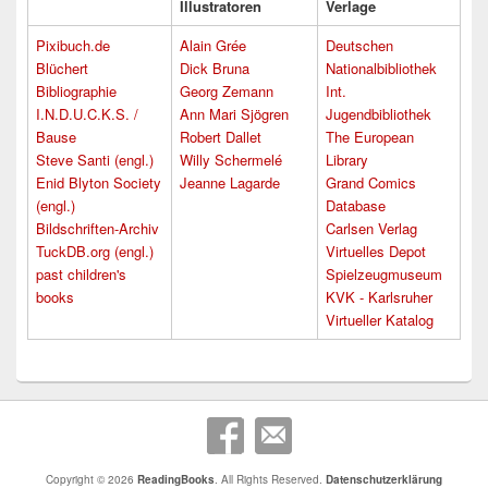
Illustratoren
Verlage
Pixibuch.de
Alain Grée
Deutschen
Blüchert
Dick Bruna
Nationalbibliothek
Bibliographie
Georg Zemann
Int.
I.N.D.U.C.K.S. /
Ann Mari Sjögren
Jugendbibliothek
Bause
Robert Dallet
The European
Steve Santi (engl.)
Willy Schermelé
Library
Enid Blyton Society
Jeanne Lagarde
Grand Comics
(engl.)
Database
Bildschriften-Archiv
Carlsen Verlag
TuckDB.org (engl.)
Virtuelles Depot
past children's
Spielzeugmuseum
books
KVK - Karlsruher
Virtueller Katalog
Copyright © 2026
ReadingBooks
. All Rights Reserved.
Datenschutzerklärung