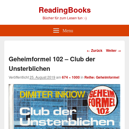
ReadingBooks
Bücher für zum Lesen tun :-)
Menu
Bild-
← Zurück
Weiter →
Navigation
Geheimformel 102 – Club der
Unsterblichen
Veröffentlicht
25. August 2019
am
674 × 1000
in
Reihe: Geheimformel