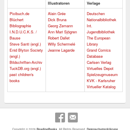
Illustratoren
Verlage
Pixibuch.de
Alain Grée
Deutschen
Blüchert
Dick Bruna
Nationalbibliothek
Bibliographie
Georg Zemann
Int.
I.N.D.U.C.K.S. /
Ann Mari Sjögren
Jugendbibliothek
Bause
Robert Dallet
The European
Steve Santi (engl.)
Willy Schermelé
Library
Enid Blyton Society
Jeanne Lagarde
Grand Comics
(engl.)
Database
Bildschriften-Archiv
Carlsen Verlag
TuckDB.org (engl.)
Virtuelles Depot
past children's
Spielzeugmuseum
books
KVK - Karlsruher
Virtueller Katalog
Copyright © 2026
ReadingBooks
. All Rights Reserved.
Datenschutzerklärung