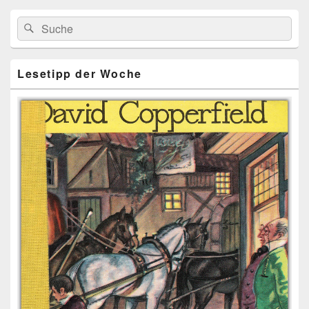
Primärer
Search
Suche
Seitenleisten
for:
Widget-
Bereich
Lesetipp der Woche