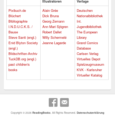
Illustratoren
Verlage
Pixibuch.de
Alain Grée
Deutschen
Blüchert
Dick Bruna
Nationalbibliothek
Bibliographie
Georg Zemann
Int.
I.N.D.U.C.K.S. /
Ann Mari Sjögren
Jugendbibliothek
Bause
Robert Dallet
The European
Steve Santi (engl.)
Willy Schermelé
Library
Enid Blyton Society
Jeanne Lagarde
Grand Comics
(engl.)
Database
Bildschriften-Archiv
Carlsen Verlag
TuckDB.org (engl.)
Virtuelles Depot
past children's
Spielzeugmuseum
books
KVK - Karlsruher
Virtueller Katalog
Copyright © 2026
ReadingBooks
. All Rights Reserved.
Datenschutzerklärung