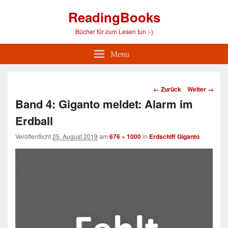
ReadingBooks
Bücher für zum Lesen tun :-)
Menu
Bild-
← Zurück
Weiter →
Navigation
Band 4: Giganto meldet: Alarm im
Erdball
Veröffentlicht
25. August 2019
am
676 × 1000
in
Erdschiff Giganto