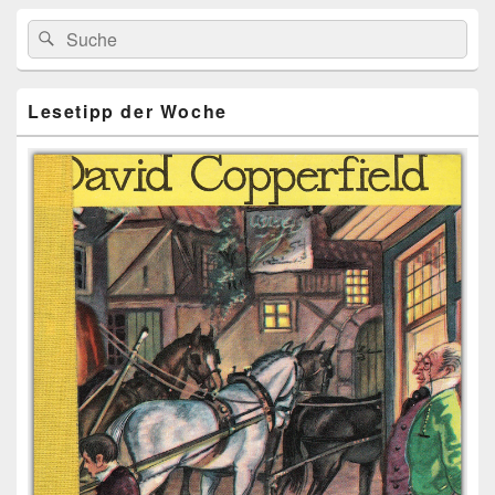
Primärer
Search
Suche
Seitenleisten
for:
Widget-
Bereich
Lesetipp der Woche