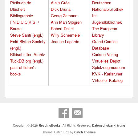
Pixibuch.de
Alain Grée
Deutschen
Blüchert
Dick Bruna
Nationalbibliothek
Bibliographie
Georg Zemann
Int.
I.N.D.U.C.K.S. /
Ann Mari Sjögren
Jugendbibliothek
Bause
Robert Dallet
The European
Steve Santi (engl.)
Willy Schermelé
Library
Enid Blyton Society
Jeanne Lagarde
Grand Comics
(engl.)
Database
Bildschriften-Archiv
Carlsen Verlag
TuckDB.org (engl.)
Virtuelles Depot
past children's
Spielzeugmuseum
books
KVK - Karlsruher
Virtueller Katalog
Copyright © 2026
ReadingBooks
. All Rights Reserved.
Datenschutzerklärung
Theme: Catch Box by
Catch Themes