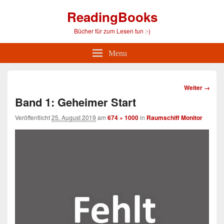
ReadingBooks
Bücher für zum Lesen tun :-)
Menu
Bild-
Weiter →
Navigation
Band 1: Geheimer Start
Veröffentlicht
25. August 2019
am
674 × 1000
in
Raumschiff Monitor