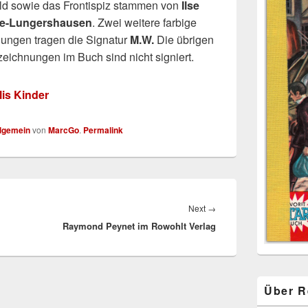
ild sowie das Frontispiz stammen von
Ilse
e-Lungershausen
. Zwei weitere farbige
dungen tragen die Signatur
M.W.
Die übrigen
zeichnungen im Buch sind nicht signiert.
tlis Kinder
lgemein
von
MarcGo
.
Permalink
Next
Next
→
Raymond Peynet im Rowohlt Verlag
post:
Über R