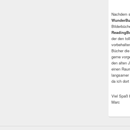
Nachdem 
WunderBu
Bilderbüch
ReadingB
der den to
vorbehalte
Bücher die
gerne vorg
den alten J
einen Raum
langsamer 
da ich dor
Viel Spaß b
Marc