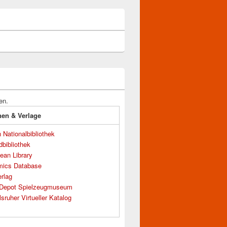
en.
onen & Verlage
Nationalbibliothek
dbibliothek
ean Library
mics Database
rlag
s Depot Spielzeugmuseum
sruher Virtueller Katalog