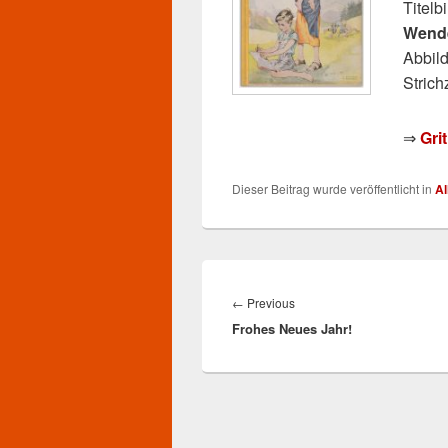
Titelb
Wend
Abbil
Strich
⇒
Gri
Dieser Beitrag wurde veröffentlicht in
Al
Beitragsnavigation
Previous
←
Previous
Frohes Neues Jahr!
post: