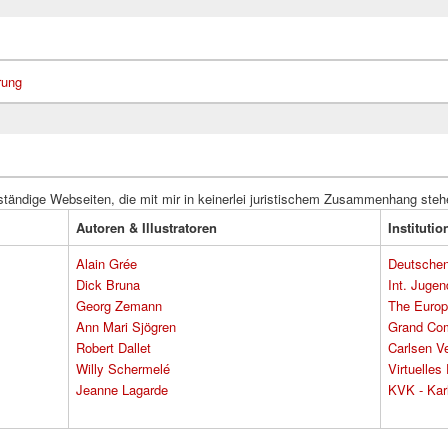
rung
ständige Webseiten, die mit mir in keinerlei juristischem Zusammenhang steh
Autoren & Illustratoren
Instituti
Alain Grée
Deutschen 
Dick Bruna
Int. Jugen
Georg Zemann
The Europ
Ann Mari Sjögren
Grand Co
Robert Dallet
Carlsen Ve
Willy Schermelé
Virtuelle
Jeanne Lagarde
KVK - Karl