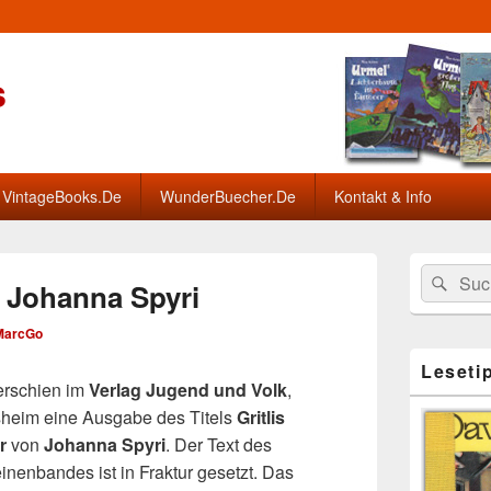
s
VintageBooks.De
WunderBuecher.De
Kontakt & Info
Primärer
Search
Suc
Seitenleisten
n Johanna Spyri
for:
Widget-
Bereich
MarcGo
Leseti
erschien im
Verlag Jugend und Volk
,
sheim eine Ausgabe des Titels
Gritlis
r
von
Johanna Spyri
. Der Text des
inenbandes ist in Fraktur gesetzt. Das