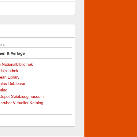
en.
onen & Verlage
Nationalbibliothek
dbibliothek
ean Library
mics Database
rlag
s Depot Spielzeugmuseum
sruher Virtueller Katalog