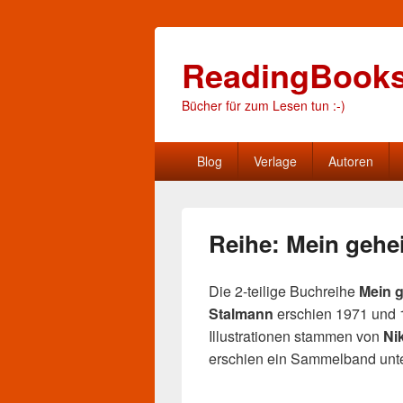
ReadingBook
Bücher für zum Lesen tun :-)
Hauptmenü
Blog
Verlage
Autoren
Reihe: Mein gehe
Die 2-teilige Buchreihe
Mein g
Stalmann
erschien 1971 und
Illustrationen stammen von
Ni
erschien ein Sammelband unte