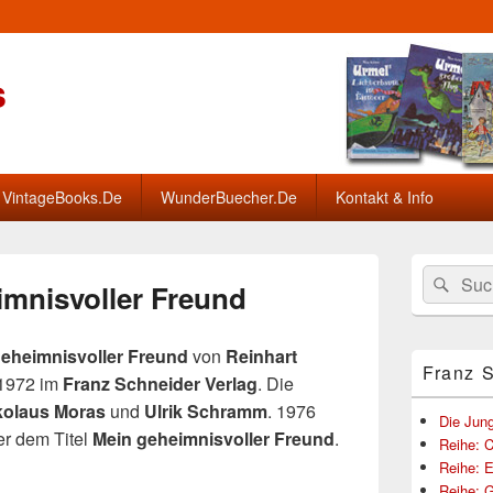
s
VintageBooks.De
WunderBuecher.De
Kontakt & Info
Primärer
Search
Suc
Seitenleisten
imnisvoller Freund
for:
Widget-
Bereich
eheimnisvoller Freund
von
Reinhart
Franz 
 1972 im
Franz Schneider Verlag
. Die
kolaus Moras
und
Ulrik Schramm
. 1976
Die Jung
r dem Titel
Mein geheimnisvoller Freund
.
Reihe: 
Reihe: E
Reihe: 