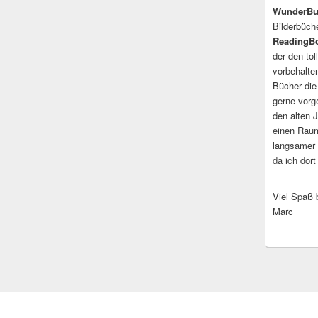
WunderBu
Bilderbüch
ReadingB
der den to
vorbehalte
Bücher die
gerne vorg
den alten J
einen Raum
langsamer 
da ich dor
Viel Spaß b
Marc