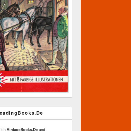
eadingBooks.De
sich
VintageBooks.De
und