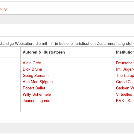
rung
ständige Webseiten, die mit mir in keinerlei juristischem Zusammenhang steh
Autoren & Illustratoren
Instituti
Alain Grée
Deutschen 
Dick Bruna
Int. Jugen
Georg Zemann
The Europ
Ann Mari Sjögren
Grand Co
Robert Dallet
Carlsen Ve
Willy Schermelé
Virtuelle
Jeanne Lagarde
KVK - Karl