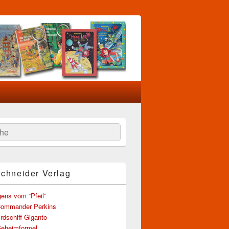
he
Schneider Verlag
ens vom “Pfeil”
Commander Perkins
rdschiff Giganto
Geheimformel