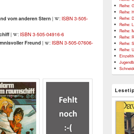
Reihe: 
Reihe: 
und vom anderen Stern
|
:
ISBN 3-505-
Reihe: 
Reihe: 
Reihe: M
hiff
|
:
ISBN 3-505-04916-6
Reihe: R
mnisvoller Freund
|
:
ISBN 3-505-07606-
Reihe: S
Reihe: 
Einzelti
Jugendb
Schneid
Leseti