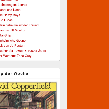
Geheimagent Lennet
Hanni und Nanni
Die Hardy Boys
Luc Lucas
ein geheimnisvoller Freund
aumschiff Monitor
tar-Ship
Unheimliche Gegner
tel: von Jo Pestum
ücher der 1950er & 1960er Jahre
er Western: Zane Grey
pp der Woche