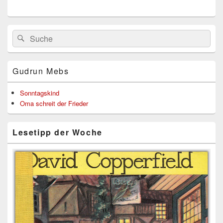
Primärer
Search
Suche
Seitenleisten
for:
Widget-
Bereich
Gudrun Mebs
Sonntagskind
Oma schreit der Frieder
Lesetipp der Woche