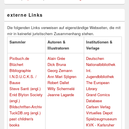
externe Links
Die folgenden Links verweisen auf eigenständige Webseiten, die mit
mir in keinerlei juristischem Zusammenhang stehen.
Sammler
Autoren &
Institutionen &
Illustratoren
Verlage
Pixibuch.de
Alain Grée
Deutschen
Blüchert
Dick Bruna
Nationalbibliothek
Bibliographie
Georg Zemann
Int.
I.N.D.U.C.K.S. /
Ann Mari Sjögren
Jugendbibliothek
Bause
Robert Dallet
The European
Steve Santi (engl.)
Willy Schermelé
Library
Enid Blyton Society
Jeanne Lagarde
Grand Comics
(engl.)
Database
Bildschriften-Archiv
Carlsen Verlag
TuckDB.org (engl.)
Virtuelles Depot
past children's
Spielzeugmuseum
books
KVK - Karlsruher